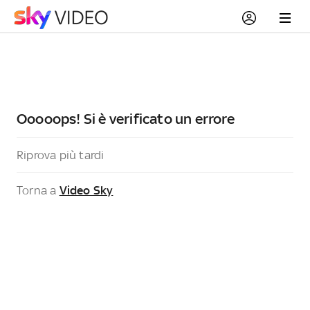
Ooooops! Si è verificato un errore
Riprova più tardi
Torna a
Video Sky