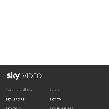
VIDEO
Tutti i siti di Sky:
Servizi:
SKY SPORT
SKY TV
SKY TG 24
SKY BUSINESS