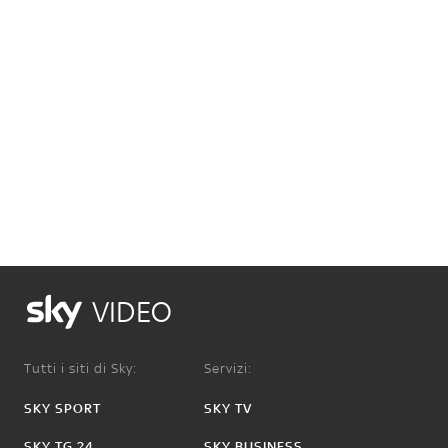
VIDEO
Tutti i siti di Sky:
Servizi:
SKY SPORT
SKY TV
SKY TG 24
SKY BUSINESS