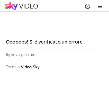
Ooooops! Si è verificato un errore
Riprova più tardi
Torna a
Video Sky