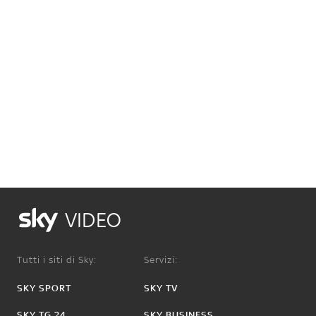
VIDEO
Tutti i siti di Sky:
Servizi:
SKY SPORT
SKY TV
SKY TG 24
SKY BUSINESS