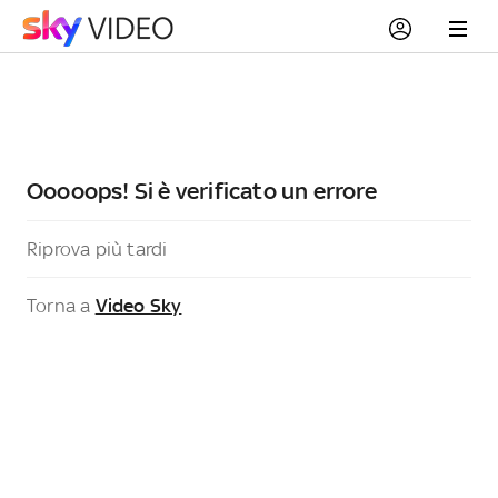
Ooooops! Si è verificato un errore
Riprova più tardi
Torna a
Video Sky