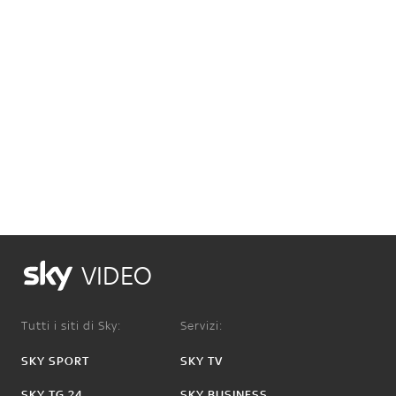
VIDEO
Tutti i siti di Sky:
Servizi:
SKY SPORT
SKY TV
SKY TG 24
SKY BUSINESS