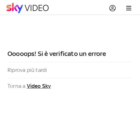
Ooooops! Si è verificato un errore
Riprova più tardi
Torna a
Video Sky