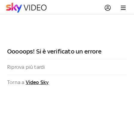
Ooooops! Si è verificato un errore
Riprova più tardi
Torna a
Video Sky