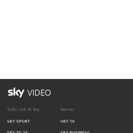
VIDEO
Tutti i siti di Sky:
Servizi:
SKY SPORT
SKY TV
SKY TG 24
SKY BUSINESS