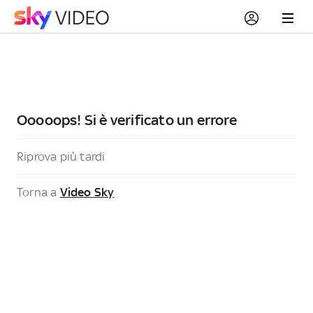
Ooooops! Si è verificato un errore
Riprova più tardi
Torna a
Video Sky