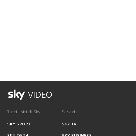
VIDEO
Tutti i siti di Sky:
Servizi:
SKY SPORT
SKY TV
SKY TG 24
SKY BUSINESS