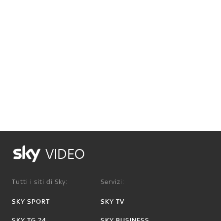
VIDEO
Tutti i siti di Sky:
Servizi:
SKY SPORT
SKY TV
SKY TG 24
SKY BUSINESS