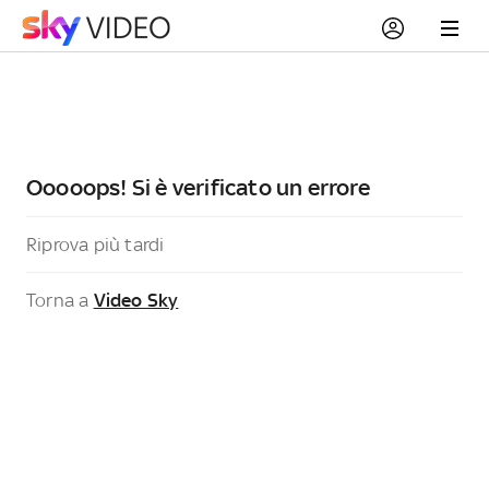
Ooooops! Si è verificato un errore
Riprova più tardi
Torna a
Video Sky