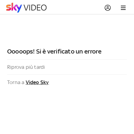
Ooooops! Si è verificato un errore
Riprova più tardi
Torna a
Video Sky