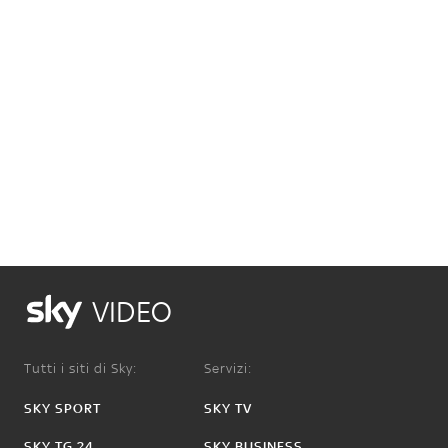
VIDEO
Tutti i siti di Sky:
Servizi:
SKY SPORT
SKY TV
SKY TG 24
SKY BUSINESS