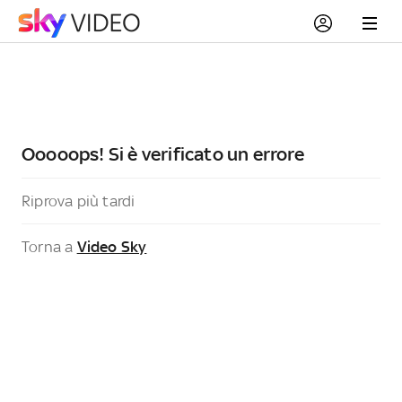
Ooooops! Si è verificato un errore
Riprova più tardi
Torna a
Video Sky