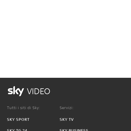
VIDEO
Tutti i siti di Sky:
Servizi:
SKY SPORT
SKY TV
SKY TG 24
SKY BUSINESS