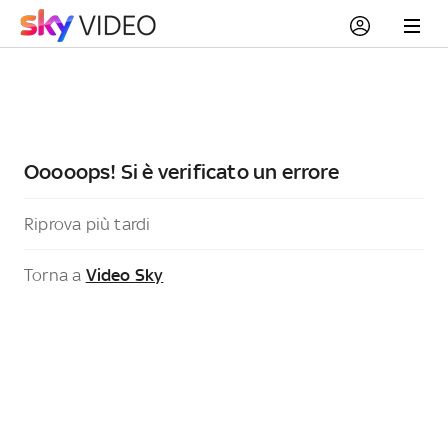
Ooooops! Si è verificato un errore
Riprova più tardi
Torna a
Video Sky