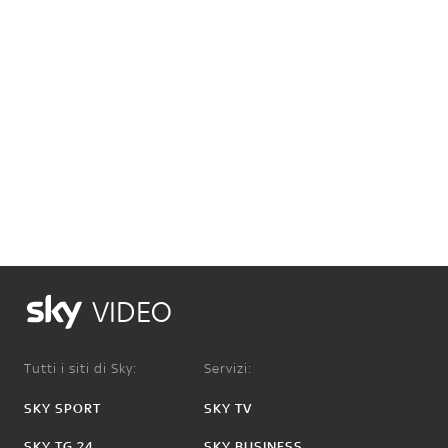
VIDEO
Tutti i siti di Sky:
Servizi:
SKY SPORT
SKY TV
SKY TG 24
SKY BUSINESS