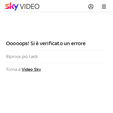
Ooooops! Si è verificato un errore
Riprova più tardi
Torna a
Video Sky