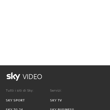
VIDEO
Tutti i siti di Sky:
Servizi:
SKY SPORT
SKY TV
SKY TG 24
SKY BUSINESS