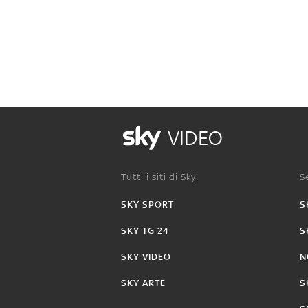
VIDEO
Tutti i siti di Sky:
Se
SKY SPORT
S
SKY TG 24
S
SKY VIDEO
N
SKY ARTE
S