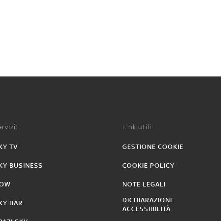
rvizi:
Link utili:
KY TV
GESTIONE COOKIE
KY BUSINESS
COOKIE POLICY
OW
NOTE LEGALI
DICHIARAZIONE
KY BAR
ACCESSIBILITÀ