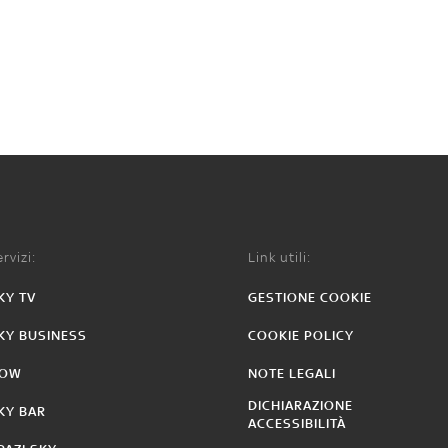
rvizi:
Link utili:
KY TV
GESTIONE COOKIE
KY BUSINESS
COOKIE POLICY
OW
NOTE LEGALI
DICHIARAZIONE
KY BAR
ACCESSIBILITÀ