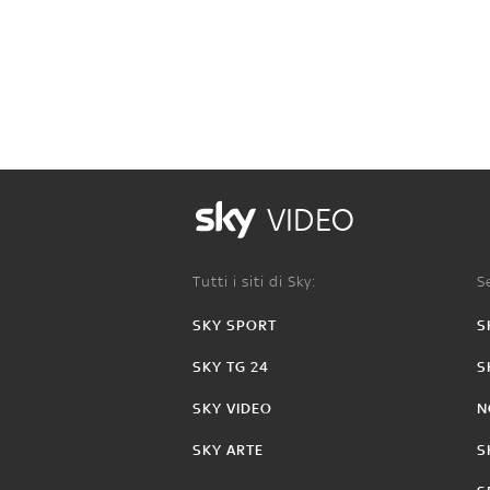
VIDEO
Tutti i siti di Sky:
Se
SKY SPORT
S
SKY TG 24
S
SKY VIDEO
N
SKY ARTE
S