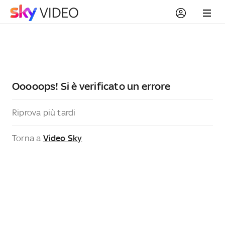
Ooooops! Si è verificato un errore
Riprova più tardi
Torna a
Video Sky