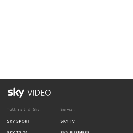
VIDEO
Tutti i siti di Sky:
Servizi:
SKY SPORT
SKY TV
SKY TG 24
SKY BUSINESS