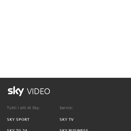
VIDEO
Tutti i siti di Sky:
Servizi:
SKY SPORT
SKY TV
SKY TG 24
SKY BUSINESS