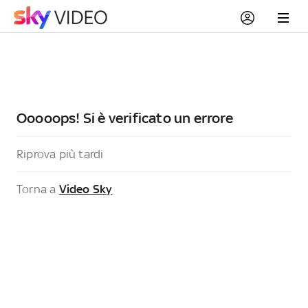
Ooooops! Si è verificato un errore
Riprova più tardi
Torna a
Video Sky