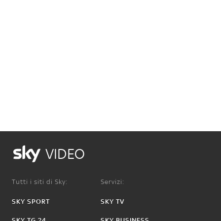
VIDEO
Tutti i siti di Sky:
Servizi:
SKY SPORT
SKY TV
SKY TG 24
SKY BUSINESS