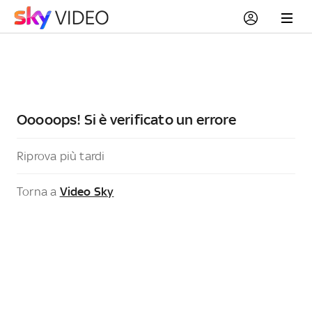
Ooooops! Si è verificato un errore
Riprova più tardi
Torna a
Video Sky