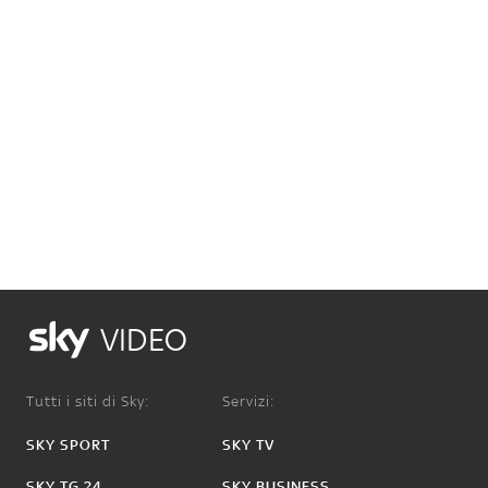
VIDEO
Tutti i siti di Sky:
Servizi:
SKY SPORT
SKY TV
SKY TG 24
SKY BUSINESS