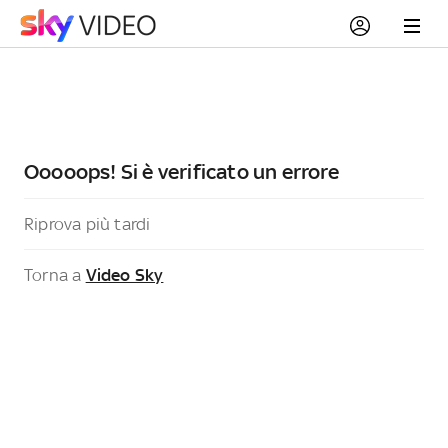
Ooooops! Si è verificato un errore
Riprova più tardi
Torna a
Video Sky