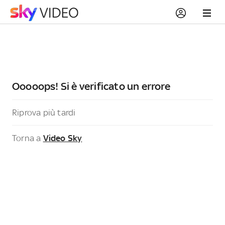
Ooooops! Si è verificato un errore
Riprova più tardi
Torna a
Video Sky