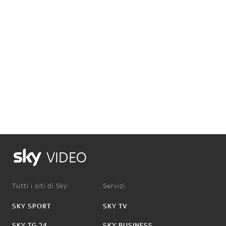
VIDEO
Tutti i siti di Sky:
Servizi:
SKY SPORT
SKY TV
SKY TG 24
SKY BUSINESS