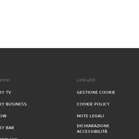
rvizi:
Link utili:
KY TV
GESTIONE COOKIE
KY BUSINESS
COOKIE POLICY
OW
NOTE LEGALI
DICHIARAZIONE
KY BAR
ACCESSIBILITÀ