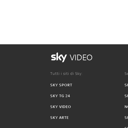
VIDEO
Tutti i siti di Sky:
Se
SKY SPORT
S
SKY TG 24
S
SKY VIDEO
N
SKY ARTE
S