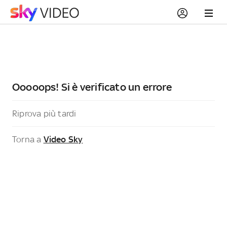
Ooooops! Si è verificato un errore
Riprova più tardi
Torna a
Video Sky