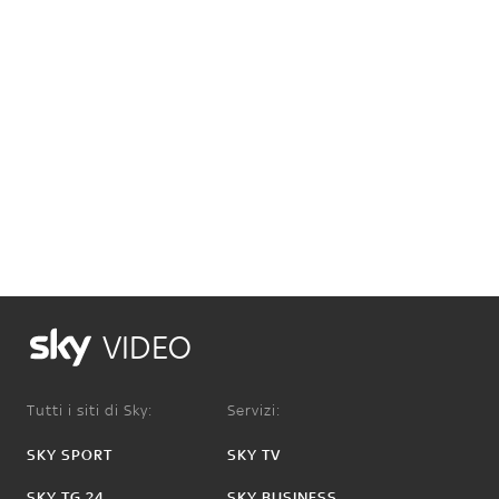
VIDEO
Tutti i siti di Sky:
Servizi:
SKY SPORT
SKY TV
SKY TG 24
SKY BUSINESS