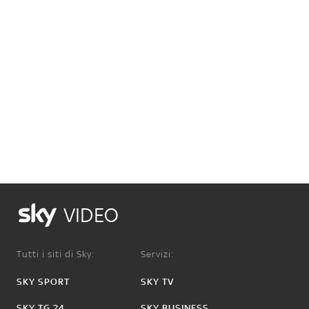
VIDEO
Tutti i siti di Sky:
Servizi:
SKY SPORT
SKY TV
SKY TG 24
SKY BUSINESS