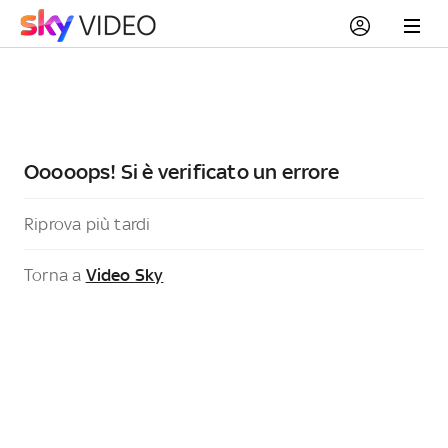
Ooooops! Si è verificato un errore
Riprova più tardi
Torna a
Video Sky