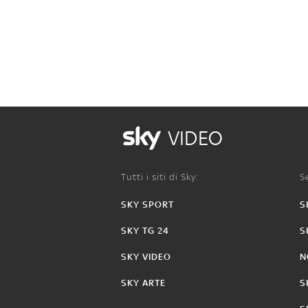
VIDEO
Tutti i siti di Sky:
Se
SKY SPORT
S
SKY TG 24
S
SKY VIDEO
N
SKY ARTE
S