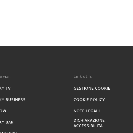
rvizi:
Link utili:
KY TV
GESTIONE COOKIE
KY BUSINESS
COOKIE POLICY
OW
NOTE LEGALI
DICHIARAZIONE
KY BAR
ACCESSIBILITÀ