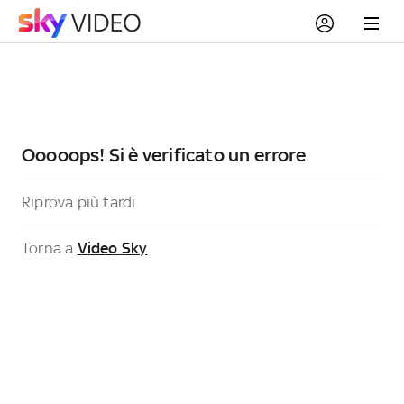
Ooooops! Si è verificato un errore
Riprova più tardi
Torna a
Video Sky