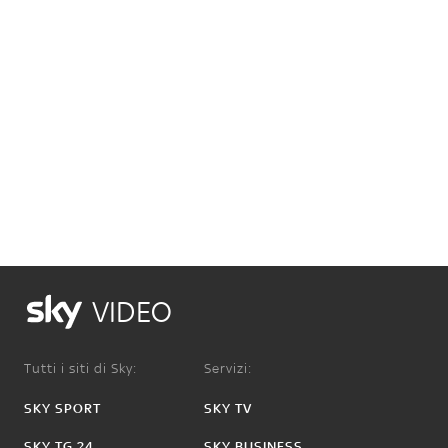
VIDEO
Tutti i siti di Sky:
Servizi:
SKY SPORT
SKY TV
SKY TG 24
SKY BUSINESS