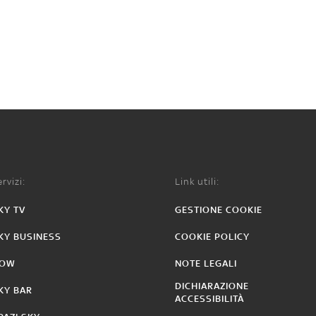
rvizi:
Link utili:
KY TV
GESTIONE COOKIE
KY BUSINESS
COOKIE POLICY
OW
NOTE LEGALI
DICHIARAZIONE
KY BAR
ACCESSIBILITÀ