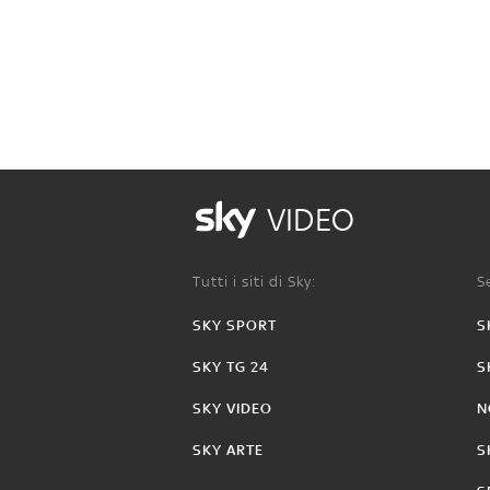
VIDEO
Tutti i siti di Sky:
Se
SKY SPORT
S
SKY TG 24
S
SKY VIDEO
N
SKY ARTE
S