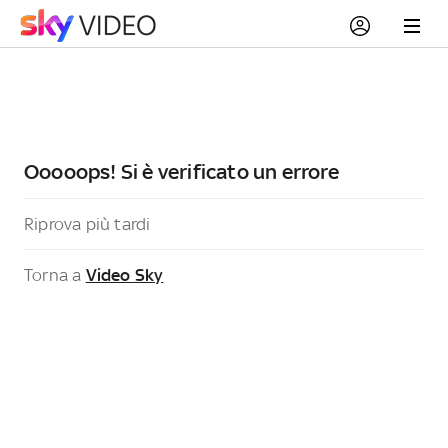
Ooooops! Si è verificato un errore
Riprova più tardi
Torna a
Video Sky