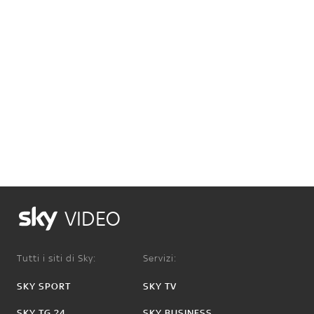
VIDEO
Tutti i siti di Sky:
Servizi:
SKY SPORT
SKY TV
SKY TG 24
SKY BUSINESS