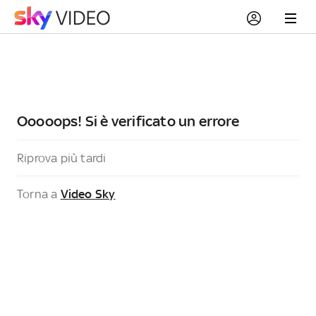
Ooooops! Si è verificato un errore
Riprova più tardi
Torna a
Video Sky