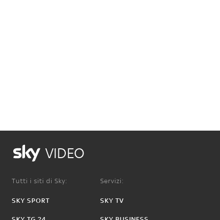
VIDEO
Tutti i siti di Sky:
Servizi:
SKY SPORT
SKY TV
SKY TG 24
SKY BUSINESS