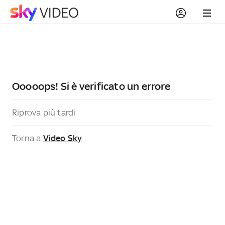
Ooooops! Si è verificato un errore
Riprova più tardi
Torna a
Video Sky