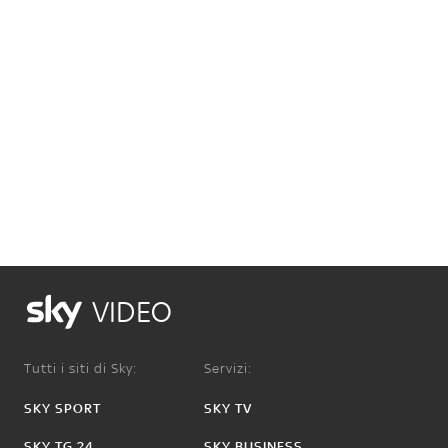
VIDEO
Tutti i siti di Sky:
Servizi:
SKY SPORT
SKY TV
SKY TG 24
SKY BUSINESS