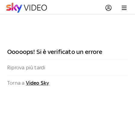
Ooooops! Si è verificato un errore
Riprova più tardi
Torna a
Video Sky