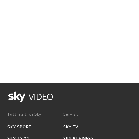
VIDEO
Tutti i siti di Sky:
Servizi:
SKY SPORT
SKY TV
SKY TG 24
SKY BUSINESS