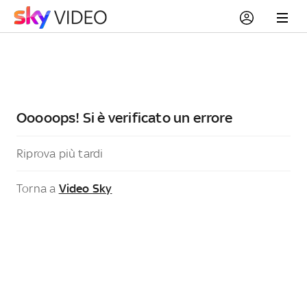
Ooooops! Si è verificato un errore
Riprova più tardi
Torna a
Video Sky