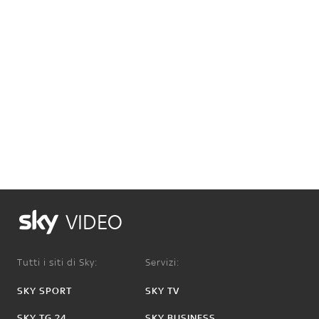
VIDEO
Tutti i siti di Sky:
Servizi:
SKY SPORT
SKY TV
SKY TG 24
SKY BUSINESS