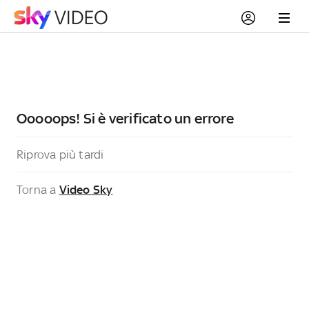
Ooooops! Si è verificato un errore
Riprova più tardi
Torna a
Video Sky