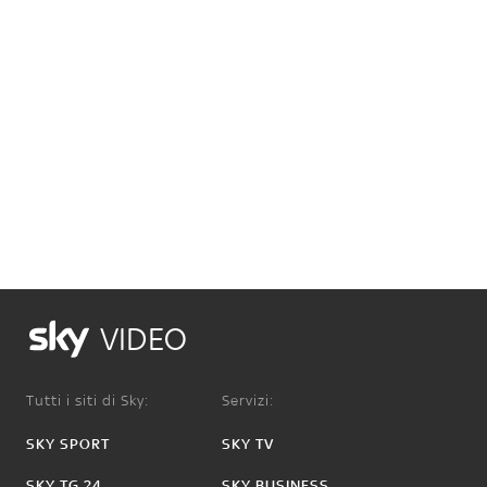
VIDEO
Tutti i siti di Sky:
Servizi:
SKY SPORT
SKY TV
SKY TG 24
SKY BUSINESS