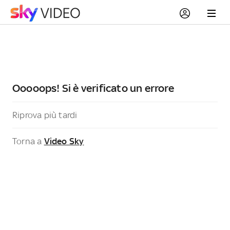
Ooooops! Si è verificato un errore
Riprova più tardi
Torna a
Video Sky