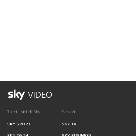
VIDEO
Tutti i siti di Sky:
Servizi:
SKY SPORT
SKY TV
SKY TG 24
SKY BUSINESS