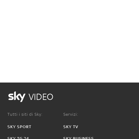
VIDEO
Tutti i siti di Sky:
Servizi:
SKY SPORT
SKY TV
SKY TG 24
SKY BUSINESS