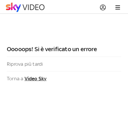
Ooooops! Si è verificato un errore
Riprova più tardi
Torna a
Video Sky