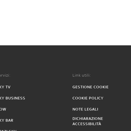
rvizi:
Link utili:
KY TV
GESTIONE COOKIE
KY BUSINESS
COOKIE POLICY
OW
NOTE LEGALI
DICHIARAZIONE
KY BAR
ACCESSIBILITÀ