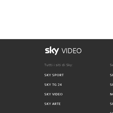
VIDEO
Tutti i siti di Sky:
Se
SKY SPORT
S
SKY TG 24
S
SKY VIDEO
N
SKY ARTE
S