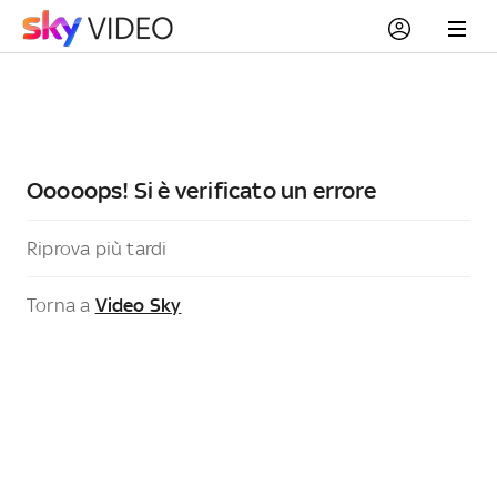
Ooooops! Si è verificato un errore
Riprova più tardi
Torna a
Video Sky