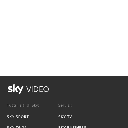
VIDEO
Tutti i siti di Sky:
Servizi:
SKY SPORT
SKY TV
SKY TG 24
SKY BUSINESS