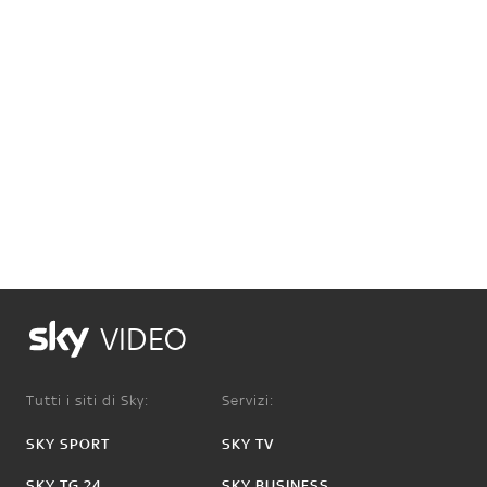
VIDEO
Tutti i siti di Sky:
Servizi:
SKY SPORT
SKY TV
SKY TG 24
SKY BUSINESS