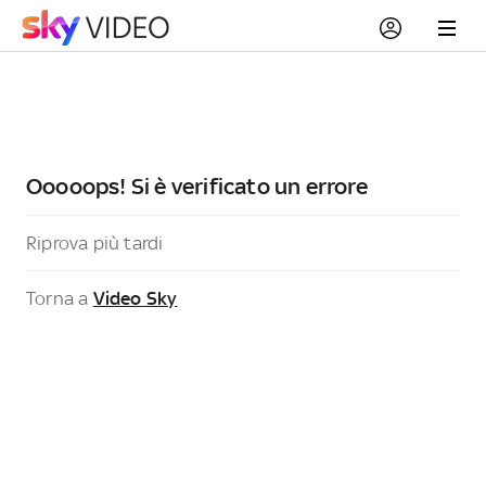
Ooooops! Si è verificato un errore
Riprova più tardi
Torna a
Video Sky