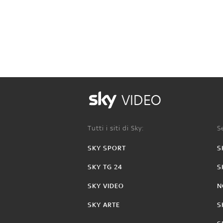
VIDEO
Tutti i siti di Sky:
Se
SKY SPORT
S
SKY TG 24
S
SKY VIDEO
N
SKY ARTE
S