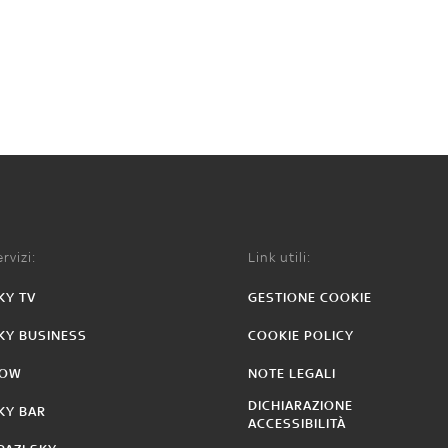
rvizi:
Link utili:
KY TV
GESTIONE COOKIE
KY BUSINESS
COOKIE POLICY
OW
NOTE LEGALI
DICHIARAZIONE
KY BAR
ACCESSIBILITÀ