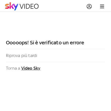
Ooooops! Si è verificato un errore
Riprova più tardi
Torna a
Video Sky