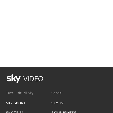
VIDEO
Tutti i siti di Sky:
Servizi:
SKY SPORT
SKY TV
SKY TG 24
SKY BUSINESS