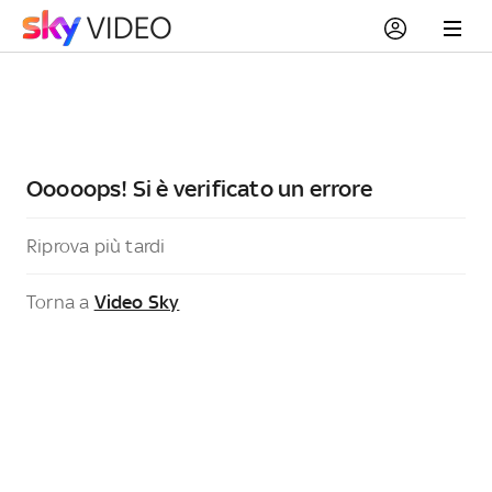
Ooooops! Si è verificato un errore
Riprova più tardi
Torna a
Video Sky