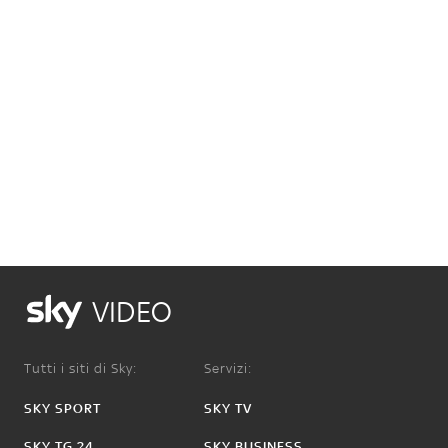
VIDEO
Tutti i siti di Sky:
Servizi:
SKY SPORT
SKY TV
SKY TG 24
SKY BUSINESS