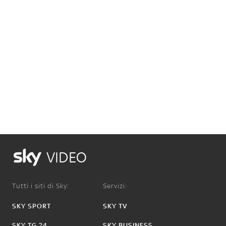
VIDEO
Tutti i siti di Sky:
Servizi:
SKY SPORT
SKY TV
SKY TG 24
SKY BUSINESS