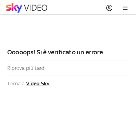
Ooooops! Si è verificato un errore
Riprova più tardi
Torna a
Video Sky