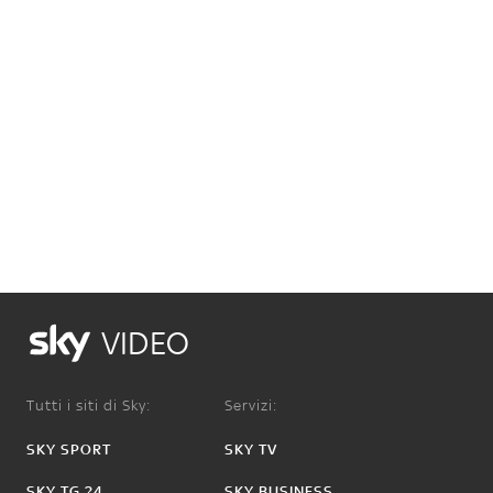
VIDEO
Tutti i siti di Sky:
Servizi:
SKY SPORT
SKY TV
SKY TG 24
SKY BUSINESS