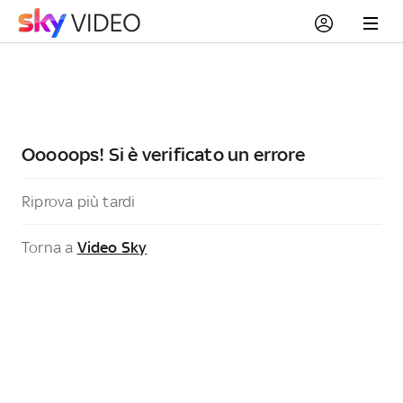
Ooooops! Si è verificato un errore
Riprova più tardi
Torna a
Video Sky