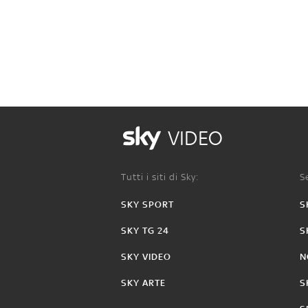
VIDEO
Tutti i siti di Sky:
Se
SKY SPORT
S
SKY TG 24
S
SKY VIDEO
N
SKY ARTE
S