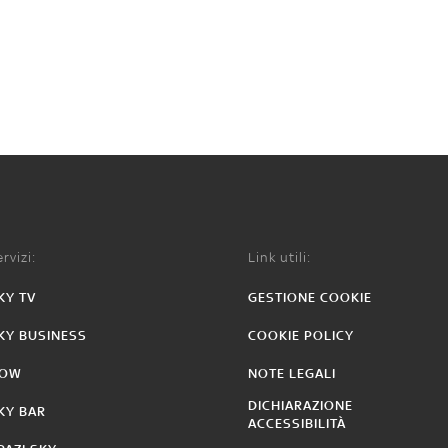
rvizi:
Link utili:
KY TV
GESTIONE COOKIE
KY BUSINESS
COOKIE POLICY
OW
NOTE LEGALI
DICHIARAZIONE
KY BAR
ACCESSIBILITÀ