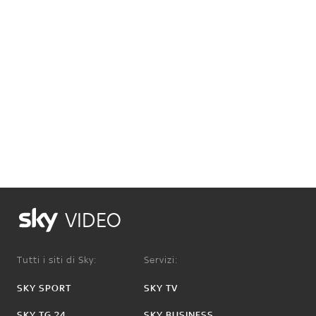
VIDEO
Tutti i siti di Sky:
Servizi:
SKY SPORT
SKY TV
SKY TG 24
SKY BUSINESS