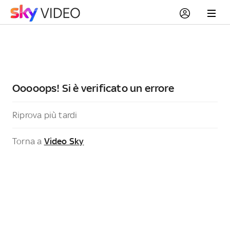
Ooooops! Si è verificato un errore
Riprova più tardi
Torna a
Video Sky