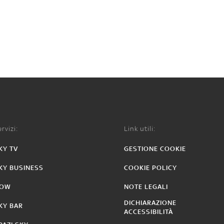
rvizi:
Link utili:
KY TV
GESTIONE COOKIE
KY BUSINESS
COOKIE POLICY
OW
NOTE LEGALI
DICHIARAZIONE
KY BAR
ACCESSIBILITÀ