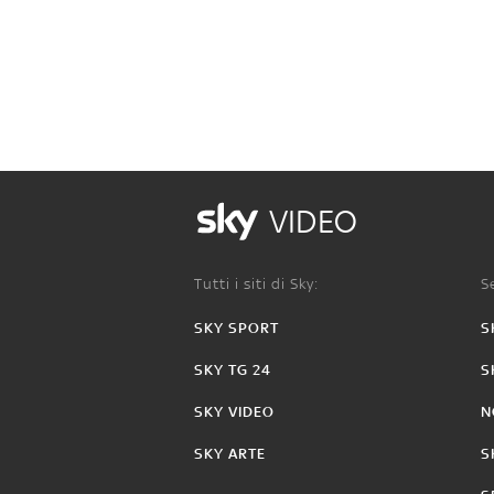
VIDEO
Tutti i siti di Sky:
Se
SKY SPORT
S
SKY TG 24
S
SKY VIDEO
N
SKY ARTE
S