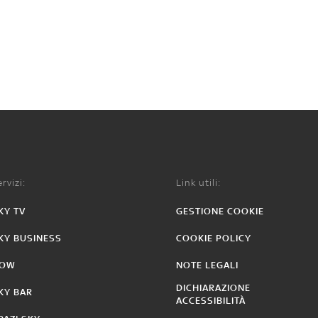
rvizi:
Link utili:
KY TV
GESTIONE COOKIE
KY BUSINESS
COOKIE POLICY
OW
NOTE LEGALI
DICHIARAZIONE
KY BAR
ACCESSIBILITÀ