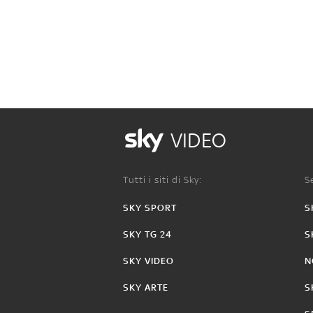
VIDEO
Tutti i siti di Sky:
Se
SKY SPORT
S
SKY TG 24
S
SKY VIDEO
N
SKY ARTE
S