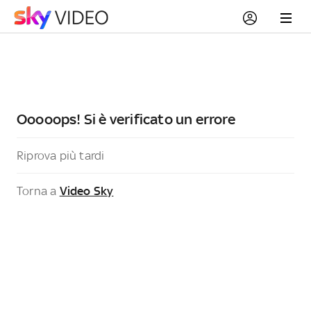
Ooooops! Si è verificato un errore
Riprova più tardi
Torna a
Video Sky