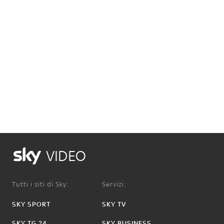
VIDEO
Tutti i siti di Sky:
Servizi:
SKY SPORT
SKY TV
SKY TG 24
SKY BUSINESS