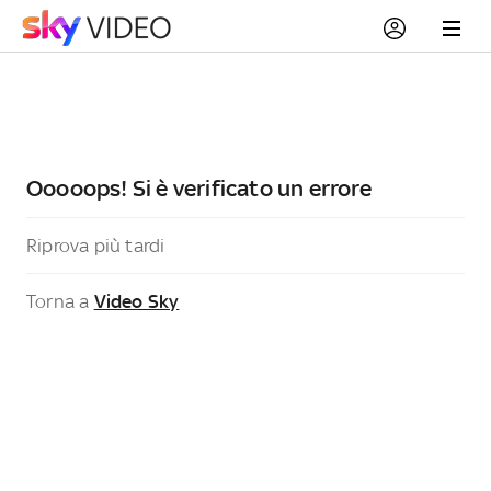
Ooooops! Si è verificato un errore
Riprova più tardi
Torna a
Video Sky