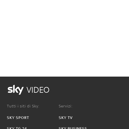
VIDEO
Tutti i siti di Sky:
Servizi:
SKY SPORT
SKY TV
SKY TG 24
SKY BUSINESS