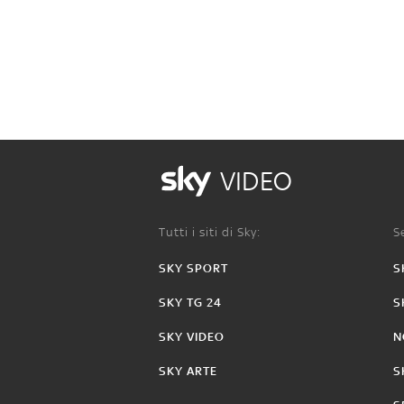
VIDEO
Tutti i siti di Sky:
Se
SKY SPORT
S
SKY TG 24
S
SKY VIDEO
N
SKY ARTE
S