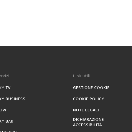
rvizi:
Link utili:
KY TV
GESTIONE COOKIE
KY BUSINESS
COOKIE POLICY
OW
NOTE LEGALI
DICHIARAZIONE
KY BAR
ACCESSIBILITÀ