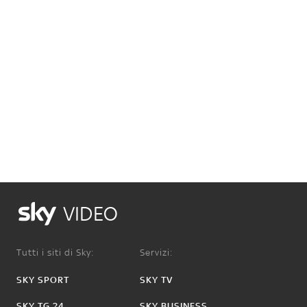
VIDEO
Tutti i siti di Sky:
Servizi:
SKY SPORT
SKY TV
SKY TG 24
SKY BUSINESS