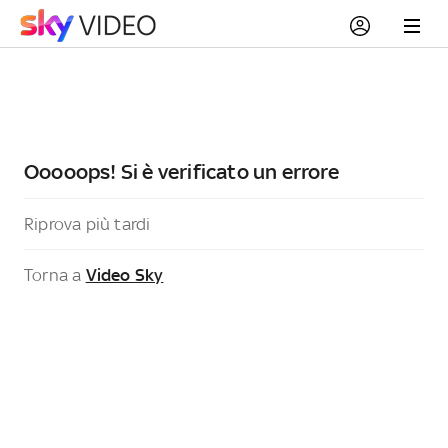
Ooooops! Si è verificato un errore
Riprova più tardi
Torna a
Video Sky