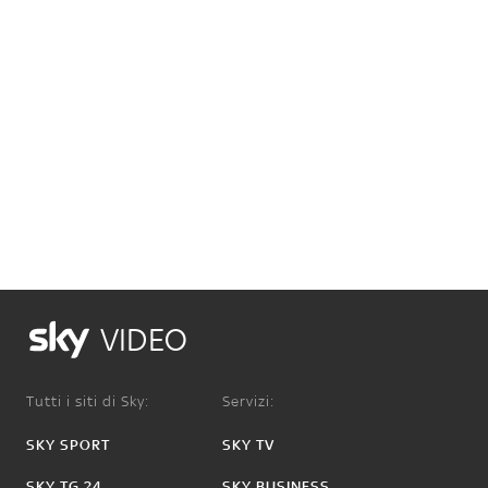
VIDEO
Tutti i siti di Sky:
Servizi:
SKY SPORT
SKY TV
SKY TG 24
SKY BUSINESS