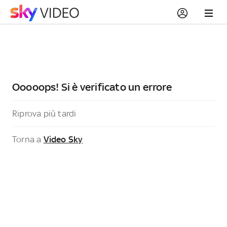
Ooooops! Si è verificato un errore
Riprova più tardi
Torna a
Video Sky