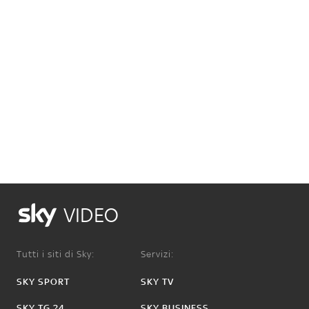
VIDEO
Tutti i siti di Sky:
Servizi:
SKY SPORT
SKY TV
SKY TG 24
SKY BUSINESS