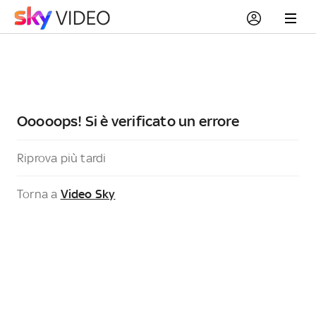
Ooooops! Si è verificato un errore
Riprova più tardi
Torna a
Video Sky